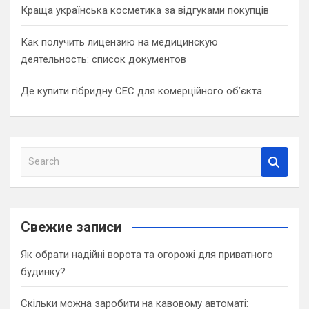
Краща українська косметика за відгуками покупців
Как получить лицензию на медицинскую
деятельность: список документов
Де купити гібридну СЕС для комерційного об’єкта
S
e
a
r
c
Свежие записи
h
Як обрати надійні ворота та огорожі для приватного
будинку?
Скільки можна заробити на кавовому автоматі: