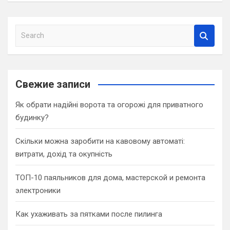
S
e
a
r
c
Свежие записи
h
Як обрати надійні ворота та огорожі для приватного
будинку?
Скільки можна заробити на кавовому автоматі:
витрати, дохід та окупність
ТОП-10 паяльников для дома, мастерской и ремонта
электроники
Как ухаживать за пятками после пилинга